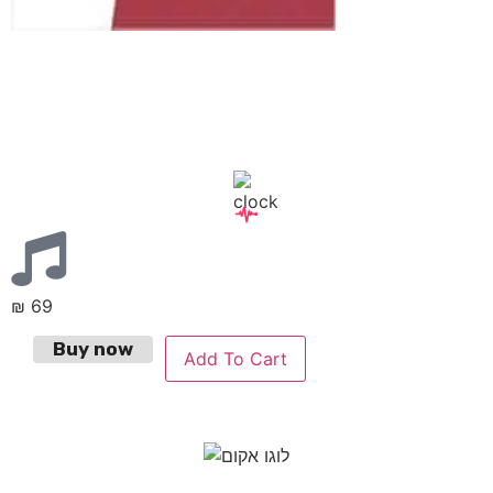
₪
69
Buy now
Add To Cart