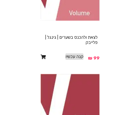
לצאת ולהכנס בשערים | גינגל |
פלייבק
קנה עכשיו
₪
99