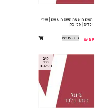
השם הוא פה השם הוא שם | שירי
ילדים | פלייבק
קנה עכשיו
₪
59
קיים
בכל
הסולמות