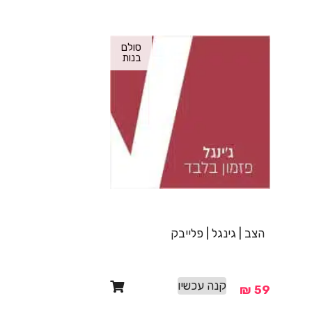
סולם
בנות
הצב | גינגל | פלייבק
קנה עכשיו
₪
59