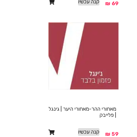
קנה עכשיו
₪
69
מאחורי ההר-מאחורי היער | גינגל
| פלייבק
קנה עכשיו
₪
59