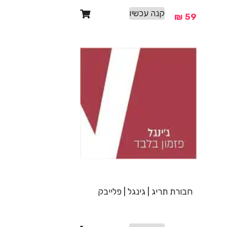
קנה עכשיו
₪
59
חבורת תריג | גינגל | פלייבק