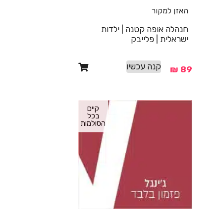
האזן למקור
חנהלה אופה קטנה | ילדות
ישראלית | פלייבק
קנה עכשיו
₪
89
קיים
בכל
הסולמות