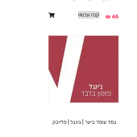
קנה עכשיו
₪
65
גמד עומד ביער | גינגל | פלייבק