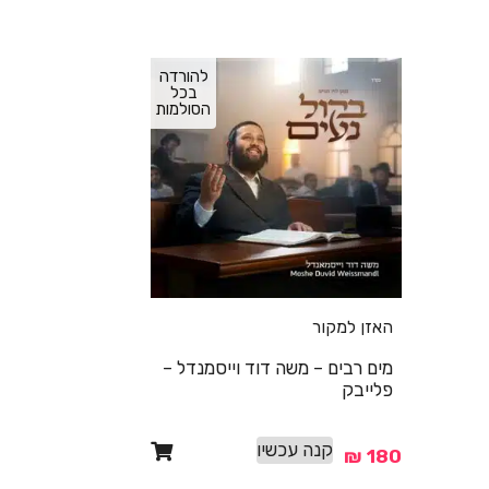
להורדה
בכל
הסולמות
האזן למקור
מים רבים – משה דוד וייסמנדל –
פלייבק
קנה עכשיו
₪
180