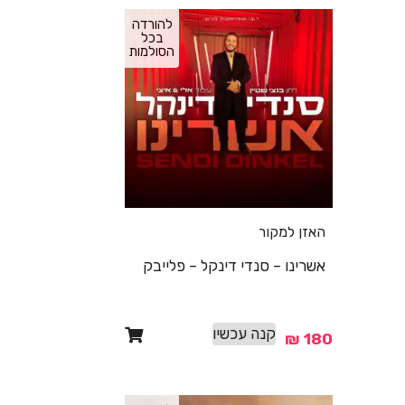
להורדה
בכל
הסולמות
האזן למקור
אשרינו – סנדי דינקל – פלייבק
קנה עכשיו
₪
180