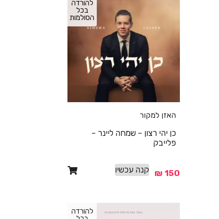
להורדה
בכל
הסולמות
האזן למקור
כן יהי רצון – שמחה ליינר –
פלייבק
קנה עכשיו
₪
150
להורדה
בכל