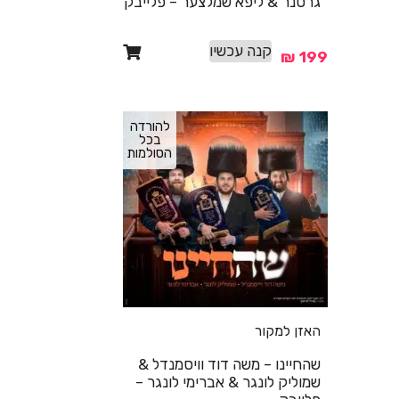
גרטנר & ליפא שמלצער – פלייבק
קנה עכשיו
₪
199
להורדה
בכל
הסולמות
האזן למקור
שהחיינו – משה דוד וויסמנדל &
שמוליק לונגר & אברימי לונגר –