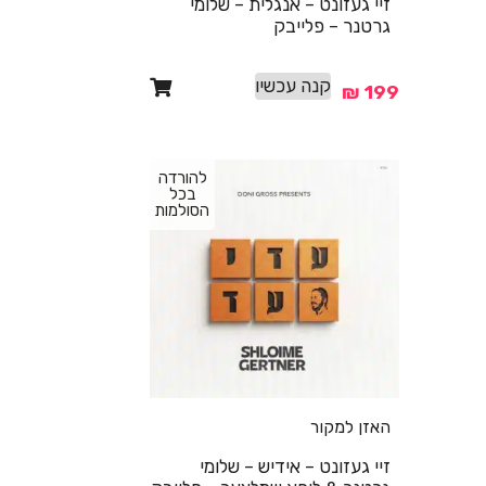
זיי געזונט – אנגלית – שלומי
גרטנר – פלייבק
קנה עכשיו
₪
199
להורדה
בכל
הסולמות
האזן למקור
זיי געזונט – אידיש – שלומי