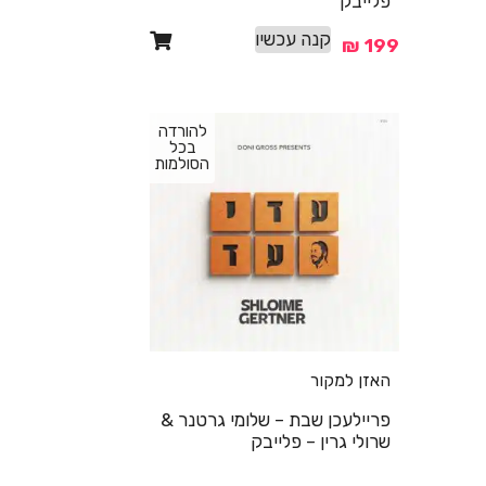
פלייבק
קנה עכשיו
₪
199
להורדה
בכל
הסולמות
האזן למקור
פריילעכן שבת – שלומי גרטנר &
שרולי גרין – פלייבק