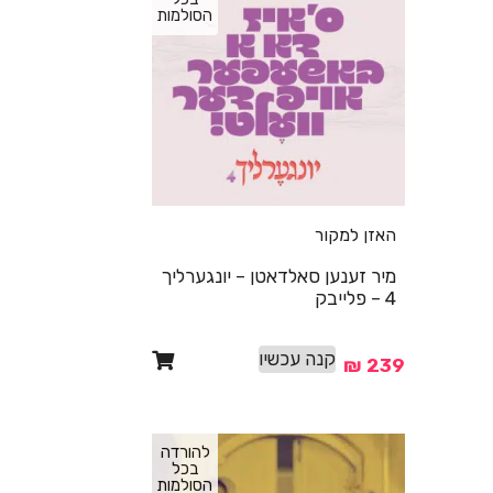
הסולמות
האזן למקור
מיר זענען סאלדאטן – יונגערליך
4 – פלייבק
קנה עכשיו
₪
239
להורדה
בכל
הסולמות