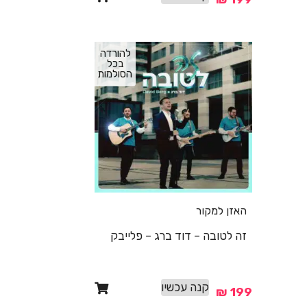
להורדה
בכל
הסולמות
האזן למקור
זה לטובה – דוד ברג – פלייבק
קנה עכשיו
₪
199