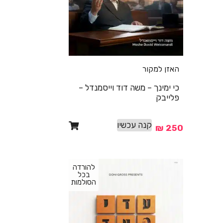
האזן למקור
כי ימינך – משה דוד וייסמנדל –
פלייבק
קנה עכשיו
₪
250
להורדה
בכל
הסולמות