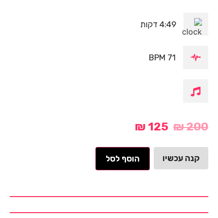
4:49 דקות
71 BPM
₪
125
₪
200
קנה עכשיו
הוסף לסל