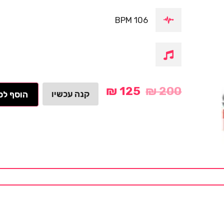
106 BPM
₪
125
₪
200
קנה עכשיו
הוסף לס