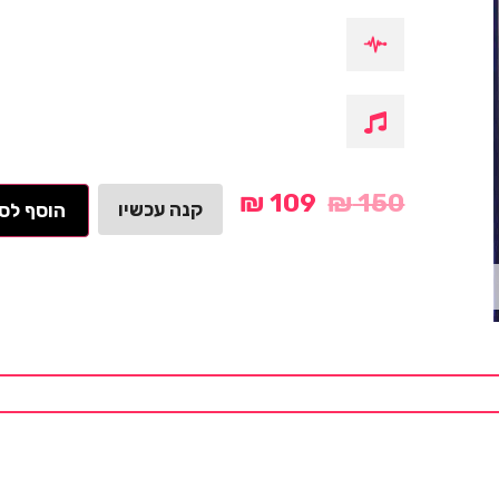
₪
109
₪
150
קנה עכשיו
הוסף לס