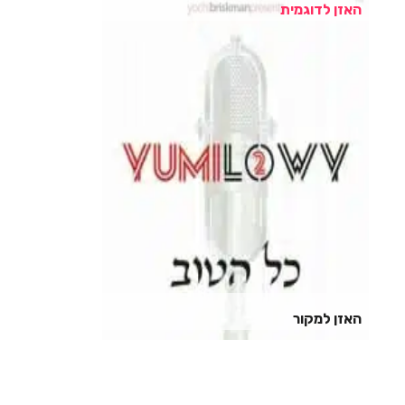
האזן לדוגמית
האזן למקור