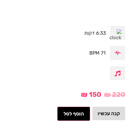
6:33 דקות
71 BPM
₪
150
₪
220
קנה עכשיו
הוסף לסל