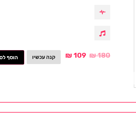
₪
109
₪
180
קנה עכשיו
הוסף לס