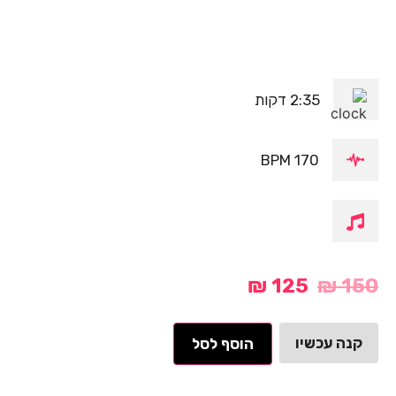
2:35 דקות
170 BPM
₪
125
₪
150
קנה עכשיו
הוסף לסל