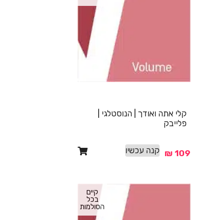
קלי אתה ואודך | הנוסטלגי |
פלייבק
קנה עכשיו
₪
109
קיים
בכל
הסולמות