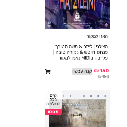
האזן למקור
הצילני | לייזר & משה סטורך
פנחס דויטש & נקודה טובה |
פלייבק בMIDI נאמן למקור
₪
150
קנה עכשיו
₪
180
קיים
בכל
הסולמות
מבצע