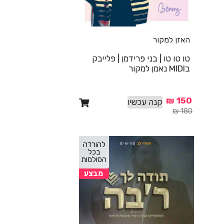
האזן למקור
טו טו טו | בני פרידמן | פלייבק
בMIDI נאמן למקור
₪
150
קנה עכשיו
₪
180
להורדה
בכל
הסולמות
מבצע