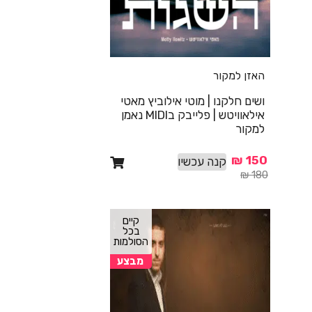
האזן למקור
ושים חלקנו | מוטי אילוביץ מאטי
אילאוויטש | פלייבק בMIDI נאמן
למקור
₪
150
קנה עכשיו
₪
180
קיים
בכל
הסולמות
מבצע