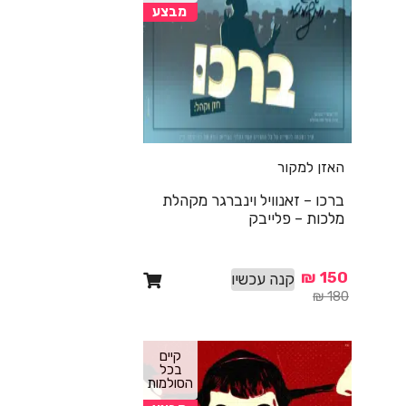
מבצע
האזן למקור
ברכו – זאנוויל וינברגר מקהלת
מלכות – פלייבק
₪
150
קנה עכשיו
₪
180
קיים
בכל
הסולמות