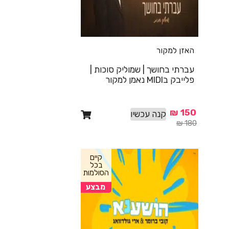
האזן למקור
עברתי בחושך | שמוליק סוכות |
פלייבק בMIDI נאמן למקור
₪
150
קנה עכשיו
₪
180
קיים
בכל
הסולמות
מבצע