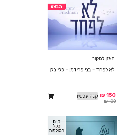
מבצע
האזן למקור
לא לפחד – בני פרידמן – פלייבק
₪
150
קנה עכשיו
₪
180
קיים
בכל
הסולמות