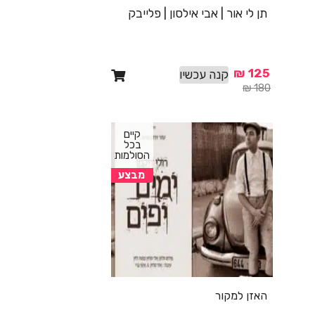
תן לי אור | אבי אילסון | פלייבק
₪
125
קנה עכשיו
₪
180
קיים
בכל
הסולמות
מבצע
האזן למקור