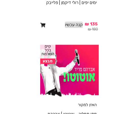
ימים יפים | רולי דיקמן | פלייבק
₪
135
קנה עכשיו
₪
180
קיים
בכל
הסולמות
מבצע
האזן למקור