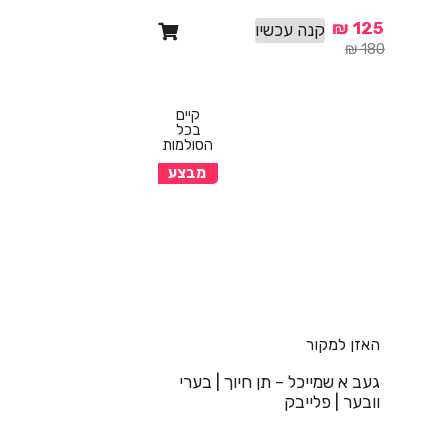
₪
125
קנה עכשיו
₪
180
קיים
בכל
הסולמות
מבצע
האזן למקור
געב א שמייכל – תן חיוך | בערי
וובער | פלייבק