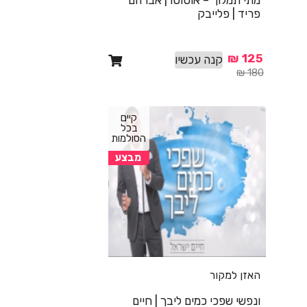
מתי תמלוך – אוטוטו | אברהם
פריד | פלייבק
₪
125
קנה עכשיו
₪
180
קיים
בכל
הסולמות
מבצע
האזן למקור
ונפשי שפכי כמים ליבך | חיים