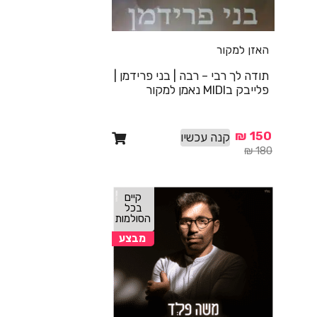
האזן למקור
תודה לך רבי – רבה | בני פרידמן |
פלייבק בMIDI נאמן למקור
₪
150
קנה עכשיו
₪
180
קיים
בכל
הסולמות
מבצע