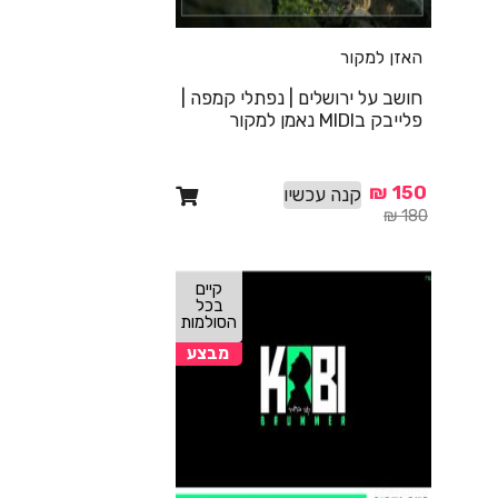
האזן למקור
חושב על ירושלים | נפתלי קמפה |
פלייבק בMIDI נאמן למקור
₪
150
קנה עכשיו
₪
180
קיים
בכל
הסולמות
מבצע