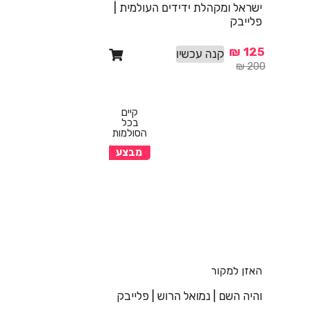
ישראל ומקהלת ידידים העולמית |
פלייבק
₪
125
קנה עכשיו
₪
200
קיים
בכל
הסולמות
מבצע
האזן למקור
והיה השם | נמואל הרוש | פלייבק