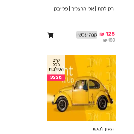
רק לתת | אלי הרצליך | פלייבק
₪
125
קנה עכשיו
₪
180
קיים
בכל
הסולמות
מבצע
האזן למקור