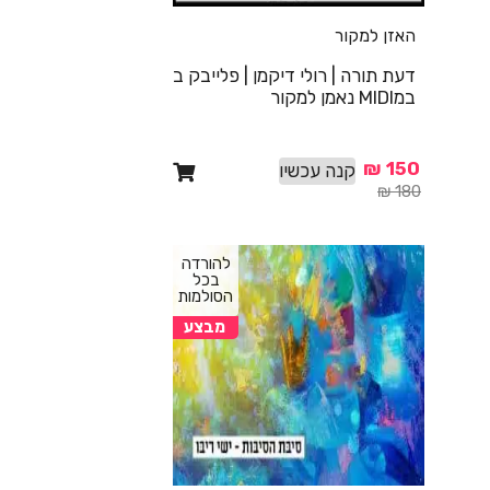
האזן למקור
דעת תורה | רולי דיקמן | פלייבק ב
במMIDI נאמן למקור
₪
150
קנה עכשיו
₪
180
להורדה
בכל
הסולמות
מבצע