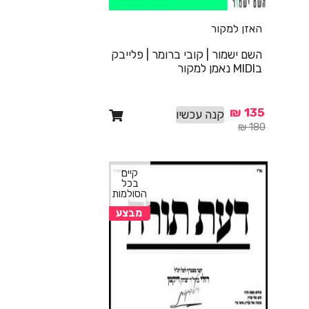
האזן למקור
השם ישמור | קובי ברומר | פלייבק
בMIDI נאמן למקור
₪
135
קנה עכשיו
₪
180
קיים
בכל
הסולמות
מבצע