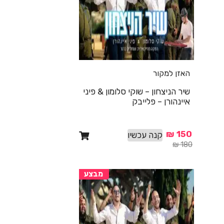
האזן למקור
שיר הניצחון – שוקי סלומון & פיני
איינהורן – פלייבק
₪
150
קנה עכשיו
₪
180
מבצע