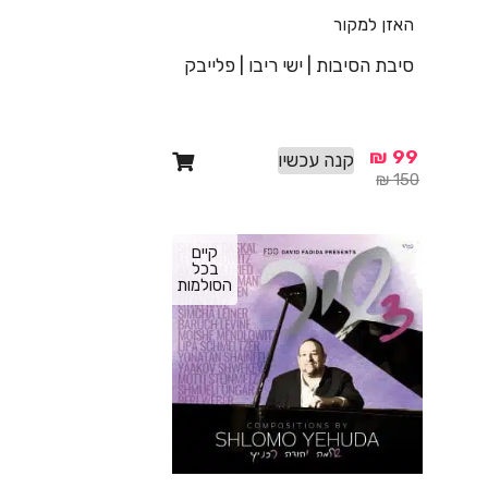
האזן למקור
סיבת הסיבות | ישי ריבו | פלייבק
₪
99
קנה עכשיו
₪
150
קיים
בכל
הסולמות