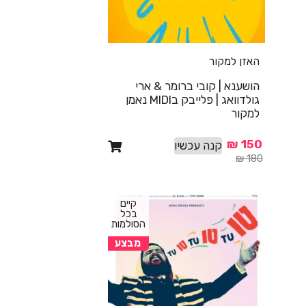
האזן למקור
הושענא | קובי ברומר & ארי
גולדוואג | פלייבק בMIDI נאמן
למקור
₪
150
קנה עכשיו
₪
180
קיים
בכל
הסולמות
מבצע