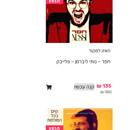
מבצע
האזן למקור
חפר – נותי ליברמן – פלייבק
₪
135
קנה עכשיו
₪
180
קיים
בכל
הסולמות
מבצע