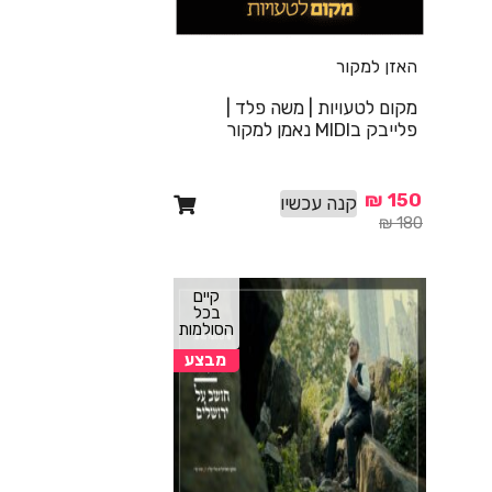
האזן למקור
מקום לטעויות | משה פלד |
פלייבק בMIDI נאמן למקור
₪
150
קנה עכשיו
₪
180
קיים
בכל
הסולמות
מבצע