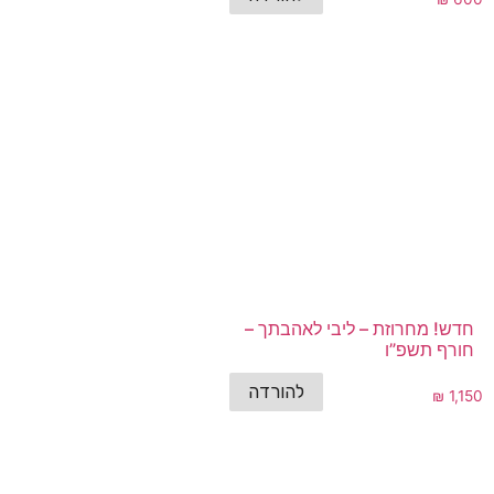
חדש! מחרוזת – ליבי לאהבתך –
חורף תשפ”ו
להורדה
₪
1,150