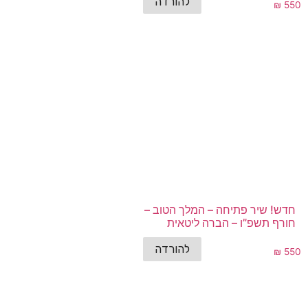
להורדה
₪
550
חדש! שיר פתיחה – המלך הטוב –
חורף תשפ”ו – הברה ליטאית
להורדה
₪
550