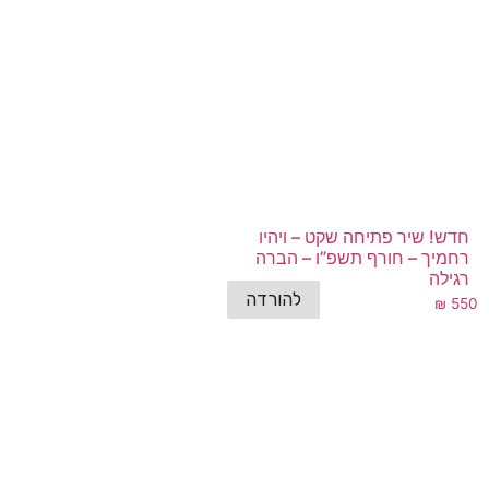
חדש! שיר פתיחה שקט – ויהיו
רחמיך – חורף תשפ”ו – הברה
רגילה
להורדה
₪
550