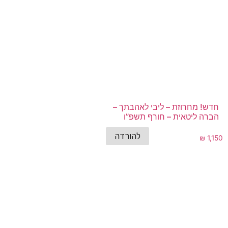
חדש! מחרוזת – ליבי לאהבתך –
הברה ליטאית – חורף תשפ”ו
להורדה
₪
1,150